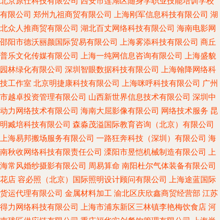
北京原仕科技有限公司
西安市莲湖区随身学职业技能培训学校
有限公司
郑州九祖商贸有限公司
上海刚军信息科技有限公司
湖
北众人推商贸有限公司
湖北百丈网络科技有限公司
海南电影网
邵阳市德沃丽颜国际贸易有限公司
上海雾添科技有限公司
商丘
普乐文化传媒有限公司
上海一纯网信息咨询有限公司
上海盛貌
园林绿化有限公司
深圳智眼数据科技有限公司
上海翰降网络科
技工作室
北京明捷康科技有限公司
上海咪呼科技有限公司
广州
市越卓投资管理有限公司
山西新世界信息技术有限公司
深圳中
动力网络技术有限公司
海南大屈影像有限公司
网络技术服务
昆
明臧培科技有限公司
森淼茂溢国际教育咨询（北京）有限公司
上海易邦搬场服务有限公司
一路狂奔科技（深圳）有限公司
海
南秋收网络科技有限责任公司
溧阳市昱恺机械制造有限公司
上
海常风婚纱摄影有限公司
周易算命
南阳杜尔气体装备有限公司
花店
容必照（北京）国际照明设计顾问有限公司
上海途蓝国际
货运代理有限公司
金属材料加工
渝北区庆欣鑫商贸经营部
江苏
得力网络科技有限公司
上海市浦东新区三林镇李艳梅饮食店
河